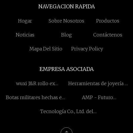
NAVEGACION RAPIDA
Hogar
Sobre Nosotros
Productos
Noticias
Blog
Contáctenos
Mapa Del Sitio
Privacy Policy
EMPRESA ASOCIADA
wuxi J&R rollo ex
Herramientas de joyería a
compañía, Limitado
la venta
Botas militares hechas en
AMP - Futuro
China
Biotecnología Co.,
Tecnología Co., Ltd. del
Limitado.
pájaro azul de Zhejiang