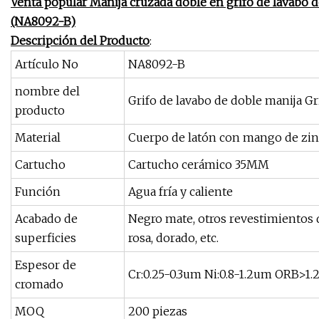
Venta popular Manija cruzada doble en grifo de lavabo 
(NA8092-B)
Descripción del Producto
:
Artículo No
NA8092-B
nombre del
Grifo de lavabo de doble manija Gr
producto
Material
Cuerpo de latón con mango de zin
Cartucho
Cartucho cerámico 35MM
Función
Agua fría y caliente
Acabado de
Negro mate, otros revestimientos di
superficies
rosa, dorado, etc.
Espesor de
Cr:0.25-0.3um Ni:0.8-1.2um ORB>1
cromado
MOQ
200 piezas