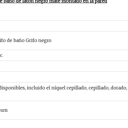
de baño de latón negro mate montado en la pared
ifo de baño Grifo negro
c.
sponibles, incluido el níquel cepillado, cepillado, dorado,
.2um