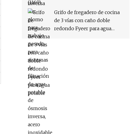
agua potable de ósmosis
inversa, acero inoxidable
Grifo de fregadero de cocina
cepillado o negro mate,
de 3 vías con caño doble
personalizado
redondo Fyeer para agua
potable